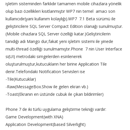
işletim sisteminden farklıdır tamamen mobile cihazlara yönelik
olup bazı özellikleri kısıtlanmıştır WP7 nin temel amacı son
kullanıcıdır(yani kullanım kolaylığı).WP7 7.1 Beta sürümü ile
geliştiricilere SQL Server Compact Edition olanağı sunulmuştur.
(Mobile cihazlara SQL Server özelliği katar.)Geliştiricilerin
tanıdığı adı Mango dur,fakat yeni işletim sistemi ile yinede
multi-thread özelliği sunulmamıştır.Phone 7 nin User Interface
si(UI) metrodaki simgelerden esinlenerek
oluşturulmuştur,kutucukların her birine Application Tile
denir.Telefondaki Notification Servisleri ise
-Tile(Kutucuklar)
-Raw(MessageBox.Show ile gelen ekran vb.)
-Toast(Ekranın en üstünde cubuk ile çıkan bildirimler)
Phone 7 de iki türlü uygulama geliştirme tekniği vardır:
Game Development(with XNA)
Application Development(based Silverlight)