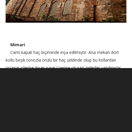
Mimari
Cami kapalı haç biçiminde inşa edilmiştir. Ana mekan dört
kollu beşik tonozla örülü bir haç şeklinde olup bu kollardan
üçünün içlerine ikişer paye üzerine oturan galeriler yapılmıştır.
Türk döneminde iki yan cephe yeniden çok sayıda pencereli
olarak yapılmıştır. Yan cepheler , taşıyıcı büyük kemerler ve ana
kubbe Türkler tarafından tamir edilip yenilenmiştir. Minareleri
barok tarzdadır. Bugün mihrabın sağ payenin içinde bir yazıt
mezar bulunmakta ve üzerindeki yazı "
İsa'nın sahabesinden,
Havari'nin
" kabri olduğunu bildirir. Halk efsanesi ise burada Gül
Baba'nın yattığını kabul eder.