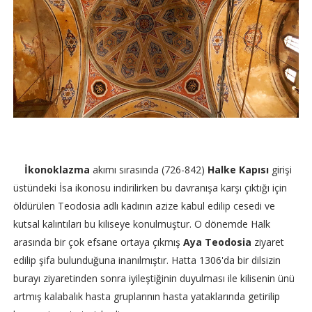
İkonoklazma
akımı sırasında (726-842)
Halke Kapısı
girişi
üstündeki İsa ikonosu indirilirken bu davranışa karşı çıktığı için
öldürülen Teodosia adlı kadının azize kabul edilip cesedi ve
kutsal kalıntıları bu kiliseye konulmuştur. O dönemde Halk
arasında bir çok efsane ortaya çıkmış
Aya Teodosia
ziyaret
edilip şifa bulunduğuna inanılmıştır. Hatta 1306'da bir dilsizin
burayı ziyaretinden sonra iyileştiğinin duyulması ile kilisenin ünü
artmış kalabalık hasta gruplarının hasta yataklarında getirilip