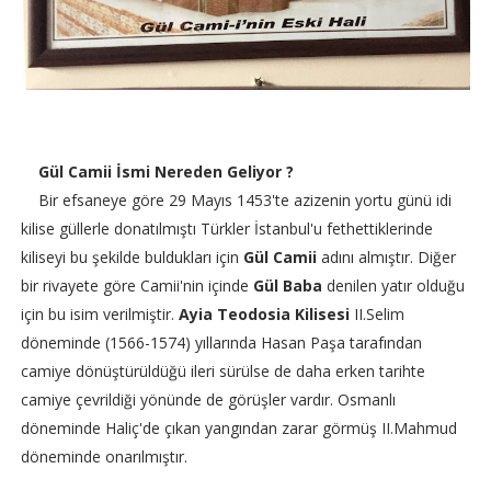
Gül Camii İsmi Nereden Geliyor ?
Bir efsaneye göre 29 Mayıs 1453'te azizenin yortu günü idi
kilise güllerle donatılmıştı Türkler İstanbul'u fethettiklerinde
kiliseyi bu şekilde buldukları için
Gül Camii
adını almıştır. Diğer
bir rivayete göre Camii'nin içinde
Gül Baba
denilen yatır olduğu
için bu isim verilmiştir.
Ayia Teodosia Kilisesi
II.Selim
döneminde (1566-1574) yıllarında Hasan Paşa tarafından
camiye dönüştürüldüğü ileri sürülse de daha erken tarihte
camiye çevrildiği yönünde de görüşler vardır. Osmanlı
döneminde Haliç'de çıkan yangından zarar görmüş II.Mahmud
döneminde onarılmıştır.