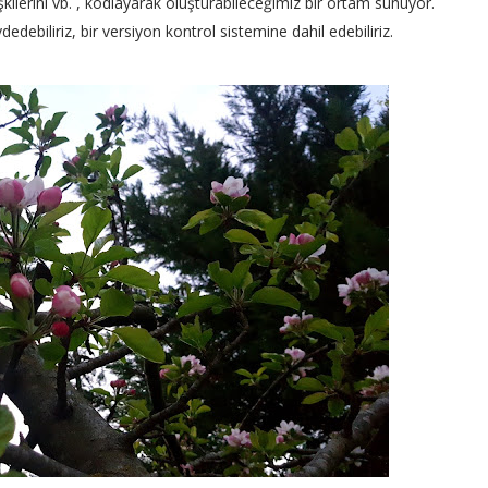
şkilerini vb. , kodlayarak oluşturabileceğimiz bir ortam sunuyor.
ebiliriz, bir versiyon kontrol sistemine dahil edebiliriz.