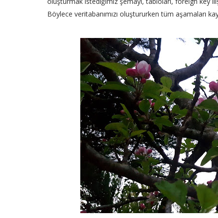
oluşturmak istediğimiz şemayı, tabloları, foreign key ili
Böylece veritabanımızı oluştururken tüm aşamaları kayded