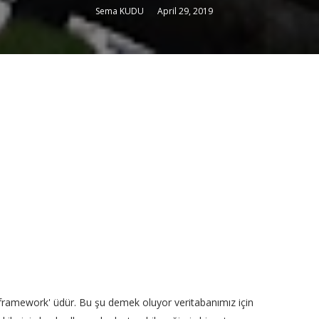
Sema KUDU
April 29, 2019
 framework' üdür. Bu şu demek oluyor veritabanımız için