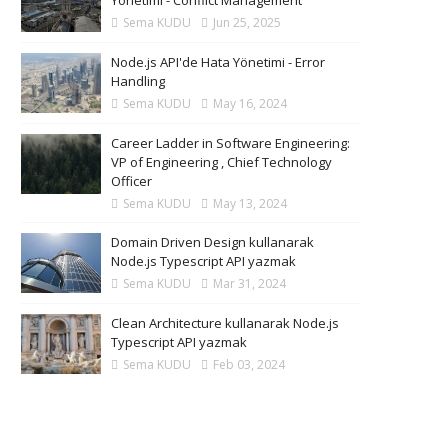
Yönetimi - Conflict Management
Sema KUDU
Jun 25, 2025
Node.js API'de Hata Yönetimi - Error
Handling
Sema KUDU
May 16, 2024
Career Ladder in Software Engineering:
VP of Engineering , Chief Technology
Officer
Sema KUDU
May 13, 2024
Domain Driven Design kullanarak
Node.js Typescript API yazmak
Sema KUDU
Mar 31, 2024
Clean Architecture kullanarak Node.js
Typescript API yazmak
Sema KUDU
Feb 03, 2024