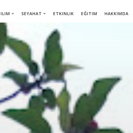
IM
SEYAHAT
ETKINLIK
EĞITIM
HAKKIMDA